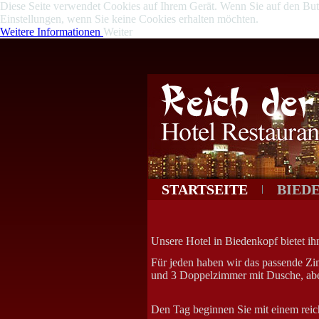
Diese Seite verwendet Cookies auf Ihrem Gerät. Wenn Sie auf den Butto
Einstellungen, wenn Sie keine Cookies erhalten möchten.
Weitere Informationen
Weiter
STARTSEITE
BIED
Unsere Hotel in Biedenkopf bietet i
Für jeden haben wir das passende Z
und 3 Doppelzimmer mit Dusche, ab
Den Tag beginnen Sie mit einem reic