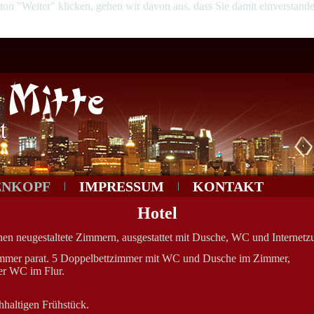
n "Weiter" klicken, gehen wir davon aus, dass Sie damit einverstanden 
ENKOPF
IMPRESSUM
KONTAKT
Hotel
hnen neugestaltete Zimmern, ausgestattet mit Dusche, WC und Internet
immer parat. 5 Doppelbettzimmer mit WC und Dusche im Zimmer,
er WC im Flur.
hhaltigen Frühstück.