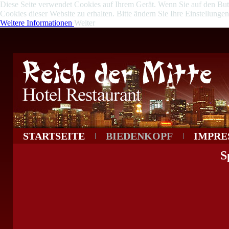
Diese Seite verwendet Cookies auf Ihrem Gerät. Wenn Sie auf den Butto
Cookies dieser Website zu erhalten. Bitte ändern Sie Ihre Einstellung
Weitere Informationen
Weiter
STARTSEITE
BIEDENKOPF
IMPRE
S